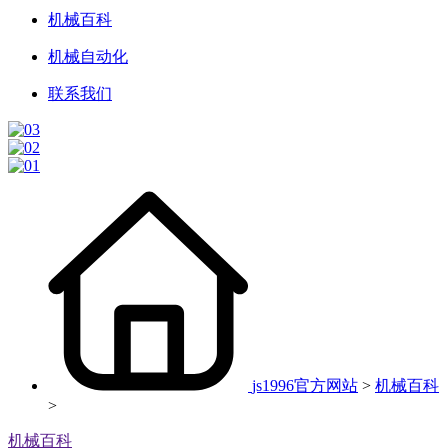
机械百科
机械自动化
联系我们
js1996官方网站
>
机械百科
>
机械百科