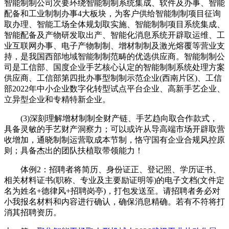
智能制制公司次要环绕智能制制系统集成、软件及办事、智能
配备和工业制制办事4大板块，为客户供给智能制制项目征询
取办理、智能工场全体规划取实施、智能制制项目系统集成、
智能配备及产物研发取出产、智能化消息系统开辟取运维、工
业互联网办事、电子产物制制、增材制制及激光熔覆等营业支
持，是我国西部地域智能制制范畴的优选供应商。智能制制公
司是工信部、国度企业手艺核心认定的智能制制系统处理方案
供应商、工信部第四批办事型制制示范企业(西南片区)、工信
部2022年中小企业数字化转型试点平台企业、高新手艺企业、
立异型企业和专精特新企业。
(3)深刻理解增材制制全财产链、手艺趋向取合作款式，
具备灵敏的手艺财产洞察力；可以或许从导高端市场开辟取营
收增加，通晓制制运营取成本节制，恪守国有企业合规风控原
则；具备杰出的团队扶植取带领能力！
体例2：招聘者将简历、身份证正、登记照、学历证书、
相关材料证书(职称、专业及主要励证明等)的电子文档(文件定
名为姓名+德律风+招聘岗亭)，打包发送至。请招聘者务必对
小我报名材料和内容进行确认，确保消息精确。若有不符将打
消其招聘资历。