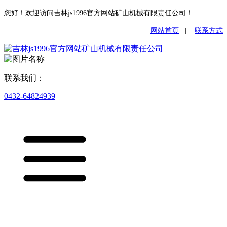
您好！欢迎访问吉林js1996官方网站矿山机械有限责任公司！
网站首页
|
联系方式
联系我们：
0432-64824939