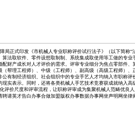
障局正式印发《市机械人专业职称评价试行法子》（以下简称“
算法取软件、零件设想取制制、系统集成取使用等工做的专业手艺
婚配财产成长对人才评价的需求。评审专业细分为焦点零部件、
级（帮理工程师）、中级（工程师）、副高级（高级工程师）、
非公有制经济组织、社会组织中的专业手艺人才均纳入市职称评
的现实表示。同时，还将各类机械人手艺技术竞赛获成就纳入高
化评价尺度和评审流程，让职称评审成为集聚机械人范畴优良人
请英才告白办事合做加盟版权办事数据办事网坐声明网坐律师消息联系我