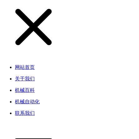
网站首页
关于我们
机械百科
机械自动化
联系我们