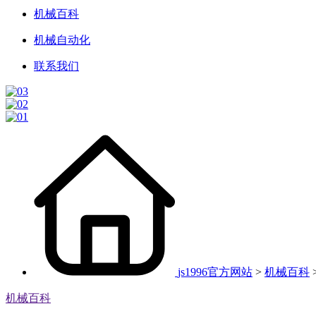
机械百科
机械自动化
联系我们
js1996官方网站
>
机械百科
机械百科