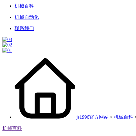
机械百科
机械自动化
联系我们
js1996官方网站
>
机械百科
机械百科