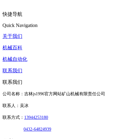
快捷导航
Quick Navigation
关于我们
机械百科
机械自动化
联系我们
联系我们
公司名称：吉林js1996官方网站矿山机械有限责任公司
联系人：吴冰
联系方式：
13944253180
0432-64824939