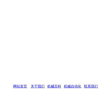
网站首页
|
关于我们
|
机械百科
|
机械自动化
|
联系我们