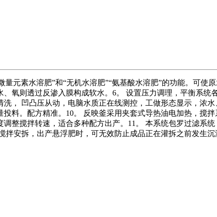
量元素水溶肥”和“无机水溶肥”“氨基酸水溶肥”的功能。可使
、氧则透过反渗入膜构成软水。6。 设置压力调理，平衡系统
洗， 凹凸压从动，电脑水质正在线测控，工做形态显示，浓水
投料。配方精准。10。 反映釜采用夹套式导热油电加热，搅
调整搅拌转速，适合多种配方出产。11。 本系统包罗过滤系统，
有搅拌安拆，出产悬浮肥时，可无效防止成品正在灌拆之前发生沉