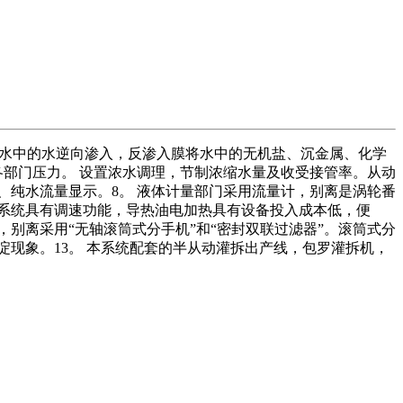
原水中的水逆向渗入，反渗入膜将水中的无机盐、沉金属、化学
各部门压力。 设置浓水调理，节制浓缩水量及收受接管率。从动
、纯水流量显示。8。 液体计量部门采用流量计，别离是涡轮番
拌系统具有调速功能，导热油电加热具有设备投入成本低，便
别离采用“无轴滚筒式分手机”和“密封双联过滤器”。滚筒式分
淀现象。13。 本系统配套的半从动灌拆出产线，包罗灌拆机，