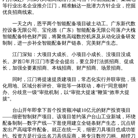
等行业出名企业推介江门，精准触达一批潜力方针企业，挖掘
优良招商线索。
一天之内，恩平两个智能配备项目破土动工。广东新代数
控设备无限公司、宝伦德（广东）智能配备无限公司落户大槐
智能配备特色财产园，将聚焦高端数控机床及从动化设备研发
制制，进一步补全智能配备财产链条、完美财产生态。
江门深知：大项目大成长、小项目小成长、没项目没成
长。岁首年月江门市委全会提出，要立异打法抓招商、促成
长，加强全要素招商、本钱招商、财产招商、场景招商。
同时，江门将提速提质建项目，常态化实行并联审批，强
化用地、区域分析评价、审批等一体联动，奉行“同意顿时
办、分歧意一级”审批机制，以“审批大提速”鞭策“效率大提
拔”。
台山开年即拿下首个投资额冲破10亿元的财产投资项目
——细密智制财产项目。该项目签约落户台山工业新城，环绕
配备制制—数字产线—下逛使用建立全链条财产生态，沉点研
发出产高端零件配备。就正在统一天，细密刀具项目也成功签
约。投资方是行业出名刀具供应商，将专注数控刀柄、精镗刀