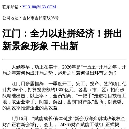
联系邮箱：
YL3180@163.COM
公司地址：吉林市吉长南线98号
江门：全力以赴拼经济！拼出
新景象形象 干出新
人勤春早，功正在实干。2026年是“十五五”开局之年，开
局之年若何构成开局之势，起步之时若何做出环节之为？
江门用步履措辞：一季度开工、完工、投产、签约项目估
计共366个，打算投资额约1300亿元。各县（市、区）招商步
队精准出击，以上率下，全员招商。“一把手”走进项目扶植工
地，取企业牵手、问需、解困，营制“财产版”营商，以党委、
的高效率推进企业的高效益。
1月16日，“赋能成长·资本链接”新会万洋众创城政银校企
财产正在新会举行。会上，“24365财产赋能工做组”正式揭