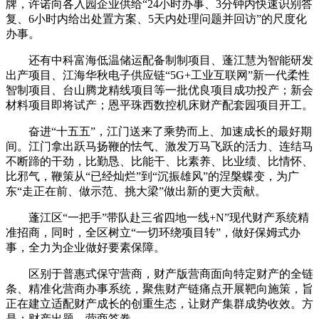
牌，许诺向各入园企业供给“24小时办事、3分钟内快速识别答
复、6小时内给出处置方案、5天内处理问题并回访”的尺度化
办事。
还有中科富海低温储运配备制制项目、蓬江慧为智能研发
出产项目、江海华秋电子供应链“5G+工业互联网”新一代柔性
智制项目、台山腾龙精线项目等一批优良项目成功投产；新会
材料项目即将试产；恩平珠西数控机床财产配套园项目开工。
奋进“十五五”，江门送来了乘势而上、加速成长的最好期
间。江门拿出跃马扬鞭的怯气、激发万马飞跃的活力、连结马
不断蹄的干劲，比勤恳、比能干、比素养、比业绩、比情怀、
比邪气，鞭策从“已经灿烂”到“沉振雄风”的涅槃蝶变，为广
东“走正在前、做示范、挑大梁”做出新的更大贡献。
蓬江区“一把手”带队赴三省四地一线+N”现代财产系统精
准招商，同时，全区树立“一切环绕项目转”，做好保姆式办
事，全力为企业做好要素保障。
区别于普惠式保守营商，财产版营商面向特定财产的全链
条、精准化营商办事系统，聚焦财产链痛点开展靶向施策，旨
正在建立适配财产成长的创重生态，让财产集群成势收效。方
是：财产出题、营商答卷。