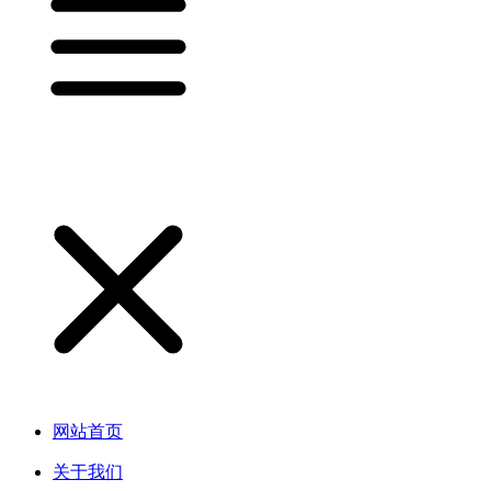
网站首页
关于我们