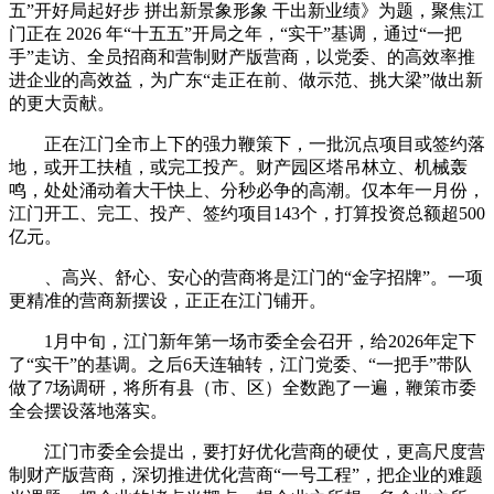
五”开好局起好步 拼出新景象形象 干出新业绩》为题，聚焦江
门正在 2026 年“十五五”开局之年，“实干”基调，通过“一把
手”走访、全员招商和营制财产版营商，以党委、的高效率推
进企业的高效益，为广东“走正在前、做示范、挑大梁”做出新
的更大贡献。
正在江门全市上下的强力鞭策下，一批沉点项目或签约落
地，或开工扶植，或完工投产。财产园区塔吊林立、机械轰
鸣，处处涌动着大干快上、分秒必争的高潮。仅本年一月份，
江门开工、完工、投产、签约项目143个，打算投资总额超500
亿元。
、高兴、舒心、安心的营商将是江门的“金字招牌”。一项
更精准的营商新摆设，正正在江门铺开。
1月中旬，江门新年第一场市委全会召开，给2026年定下
了“实干”的基调。之后6天连轴转，江门党委、“一把手”带队
做了7场调研，将所有县（市、区）全数跑了一遍，鞭策市委
全会摆设落地落实。
江门市委全会提出，要打好优化营商的硬仗，更高尺度营
制财产版营商，深切推进优化营商“一号工程”，把企业的难题