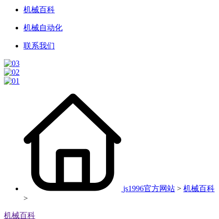
机械百科
机械自动化
联系我们
js1996官方网站
>
机械百科
>
机械百科