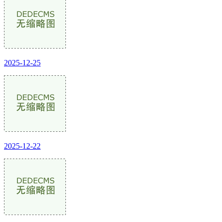
2025-12-25
2025-12-22