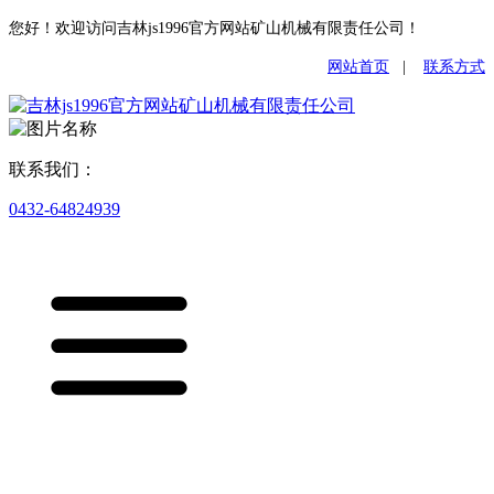
您好！欢迎访问吉林js1996官方网站矿山机械有限责任公司！
网站首页
|
联系方式
联系我们：
0432-64824939