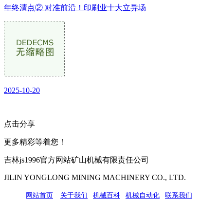
年终清点② 对准前沿！印刷业十大立异场
2025-10-20
点击分享
更多精彩等着您！
吉林js1996官方网站矿山机械有限责任公司
JILIN YONGLONG MINING MACHINERY CO., LTD.
网站首页
|
关于我们
|
机械百科
|
机械自动化
|
联系我们
公司地址：吉林市吉长南线98号