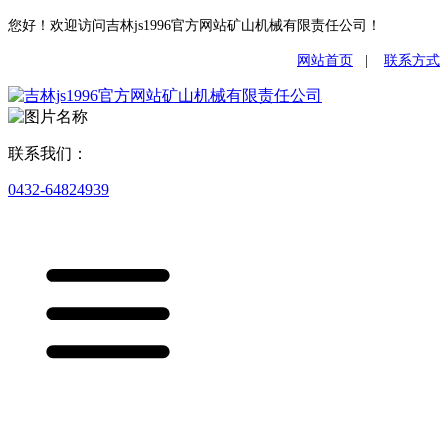
您好！欢迎访问吉林js1996官方网站矿山机械有限责任公司！
网站首页
|
联系方式
联系我们：
0432-64824939