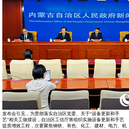
发布会引见，为贯彻落实自治区党委、关于“设备更新和手
艺”相关工做摆设，自治区工信厅将组织实施设备更新和手艺
提质增效工程，次要聚焦钢铁、有色、化工、建材、电力、机