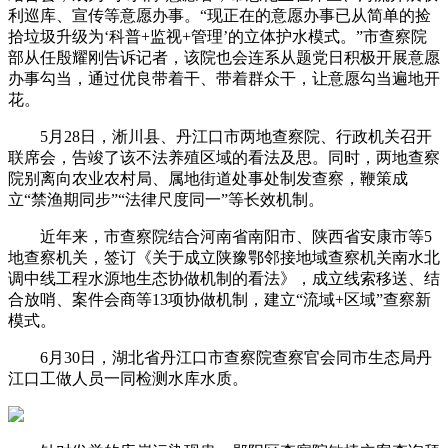
利巡库、宣传等意愿办事。“现正在的意愿办事已从简单的捡
拾垃圾升级为‘科普+监视+管理’的立体护水模式。”市查察院
部从任殷耀刚告诉记者，该院也会连系从题党日积极开展意愿
办事勾当，通过优良带着干、带着群众干，让意愿勾当遍地开
花。
5月28日，淅川县、丹江口市两地查察院、行政机关召开
联席会，告竣了该不法养殖区域的看法及思。同时，两地查察
院别离向农业农村局、属地街道处事处制发查察，鞭策成
立“禁渔期同步”“法律尺度同一”等长效机制。
近年来，市查察院结合河南省南阳市、陕西省安康市等5
地查察机关，签订《关于成立陕豫鄂邻接地域查察机关南水北
调中线工程水源地生态协做机制的看法》，成立线索移送、结
合放哨、案件会商等13项协做机制，建立“流域+区域”查察新
模式。
6月30日，湖北省丹江口市查察院查察官会同市生态局丹
江口工做人员一同检测水库水质。