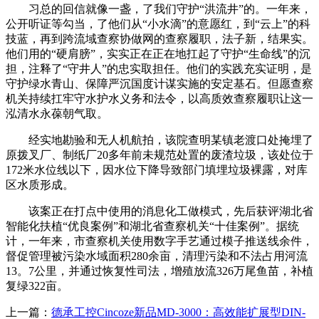
习总的回信就像一盏，了我们守护“洪流井”的。一年来，
公开听证等勾当，了他们从“小水滴”的意愿红，到“云上”的科
技蓝，再到跨流域查察协做网的查察履职，法子新，结果实。
他们用的“硬肩膀”，实实正在正在地扛起了守护“生命线”的沉
担，注释了“守井人”的忠实取担任。他们的实践充实证明，是
守护绿水青山、保障严沉国度计谋实施的安定基石。但愿查察
机关持续扛牢守水护水义务和法令，以高质效查察履职让这一
泓清水永葆朝气取。
经实地勘验和无人机航拍，该院查明某镇老渡口处掩埋了
原拨叉厂、制纸厂20多年前未规范处置的废渣垃圾，该处位于
172米水位线以下，因水位下降导致部门填埋垃圾裸露，对库
区水质形成。
该案正在打点中使用的消息化工做模式，先后获评湖北省
智能化扶植“优良案例”和湖北省查察机关“十佳案例”。据统
计，一年来，市查察机关使用数字手艺通过模子推送线余件，
督促管理被污染水域面积280余亩，清理污染和不法占用河流
13。7公里，并通过恢复性司法，增殖放流326万尾鱼苗，补植
复绿322亩。
上一篇：
德承工控Cincoze新品MD-3000：高效能扩展型DIN-