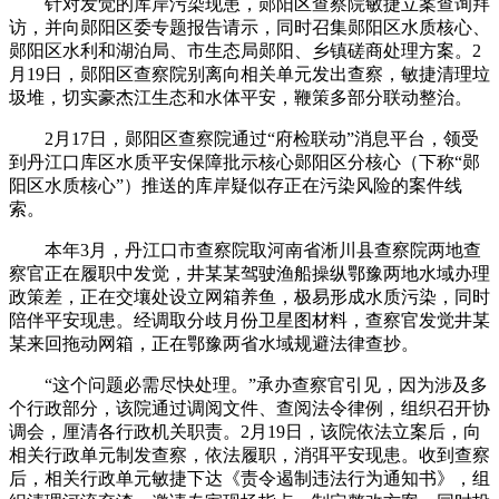
针对发觉的库岸污染现患，郧阳区查察院敏捷立案查询拜
访，并向郧阳区委专题报告请示，同时召集郧阳区水质核心、
郧阳区水利和湖泊局、市生态局郧阳、乡镇磋商处理方案。2
月19日，郧阳区查察院别离向相关单元发出查察，敏捷清理垃
圾堆，切实豪杰江生态和水体平安，鞭策多部分联动整治。
2月17日，郧阳区查察院通过“府检联动”消息平台，领受
到丹江口库区水质平安保障批示核心郧阳区分核心（下称“郧
阳区水质核心”）推送的库岸疑似存正在污染风险的案件线
索。
本年3月，丹江口市查察院取河南省淅川县查察院两地查
察官正在履职中发觉，井某某驾驶渔船操纵鄂豫两地水域办理
政策差，正在交壤处设立网箱养鱼，极易形成水质污染，同时
陪伴平安现患。经调取分歧月份卫星图材料，查察官发觉井某
某来回拖动网箱，正在鄂豫两省水域规避法律查抄。
“这个问题必需尽快处理。”承办查察官引见，因为涉及多
个行政部分，该院通过调阅文件、查阅法令律例，组织召开协
调会，厘清各行政机关职责。2月19日，该院依法立案后，向
相关行政单元制发查察，依法履职，消弭平安现患。收到查察
后，相关行政单元敏捷下达《责令遏制违法行为通知书》，组