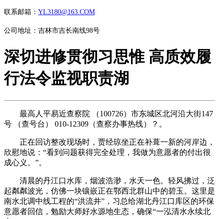
联系邮箱：
YL3180@163.COM
公司地址：吉林市吉长南线98号
深切进修贯彻习思惟 高质效履
行法令监视职责湖
最高人平易近查察院 （100726）市东城区北河沿大街147
号 （查号台） 010-12309（查察办事热线）？。
正在回访整改现场时，贾经琼坐正在补葺一新的河岸边，
欣慰地说：“看到问题获得完全处理，我做为意愿者的付出很
成心义。”。
清晨的丹江口水库，烟波浩渺，水天一色。轻风拂过，泛
起粼粼波光，仿佛一块镶嵌正在鄂西北群山中的碧玉。这里是
南水北调中线工程的“洪流井”，习总给湖北丹江口库区的环保
意愿者回信，勉励大师好水源地生态，确保“一泓清水永续北