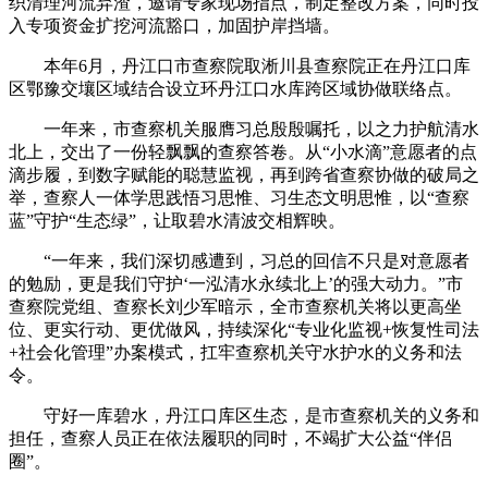
织清理河流弃渣，邀请专家现场指点，制定整改方案，同时投
入专项资金扩挖河流豁口，加固护岸挡墙。
本年6月，丹江口市查察院取淅川县查察院正在丹江口库
区鄂豫交壤区域结合设立环丹江口水库跨区域协做联络点。
一年来，市查察机关服膺习总殷殷嘱托，以之力护航清水
北上，交出了一份轻飘飘的查察答卷。从“小水滴”意愿者的点
滴步履，到数字赋能的聪慧监视，再到跨省查察协做的破局之
举，查察人一体学思践悟习思惟、习生态文明思惟，以“查察
蓝”守护“生态绿”，让取碧水清波交相辉映。
“一年来，我们深切感遭到，习总的回信不只是对意愿者
的勉励，更是我们守护‘一泓清水永续北上’的强大动力。”市
查察院党组、查察长刘少军暗示，全市查察机关将以更高坐
位、更实行动、更优做风，持续深化“专业化监视+恢复性司法
+社会化管理”办案模式，扛牢查察机关守水护水的义务和法
令。
守好一库碧水，丹江口库区生态，是市查察机关的义务和
担任，查察人员正在依法履职的同时，不竭扩大公益“伴侣
圈”。