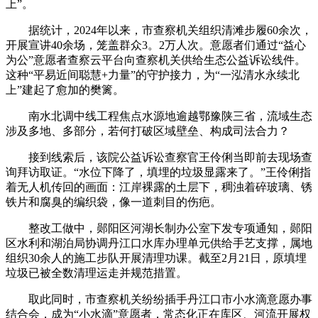
上”。
据统计，2024年以来，市查察机关组织清滩步履60余次，
开展宣讲40余场，笼盖群众3。2万人次。意愿者们通过“益心
为公”意愿者查察云平台向查察机关供给生态公益诉讼线件。
这种“平易近间聪慧+力量”的守护接力，为“一泓清水永续北
上”建起了愈加的樊篱。
南水北调中线工程焦点水源地逾越鄂豫陕三省，流域生态
涉及多地、多部分，若何打破区域壁垒、构成司法合力？
接到线索后，该院公益诉讼查察官王伶俐当即前去现场查
询拜访取证。“水位下降了，填埋的垃圾显露来了。”王伶俐指
着无人机传回的画面：江岸裸露的土层下，稠浊着碎玻璃、锈
铁片和腐臭的编织袋，像一道刺目的伤疤。
整改工做中，郧阳区河湖长制办公室下发专项通知，郧阳
区水利和湖泊局协调丹江口水库办理单元供给手艺支撑，属地
组织30余人的施工步队开展清理功课。截至2月21日，原填埋
垃圾已被全数清理运走并规范措置。
取此同时，市查察机关纷纷插手丹江口市小水滴意愿办事
结合会，成为“小水滴”意愿者，常态化正在库区、河流开展权