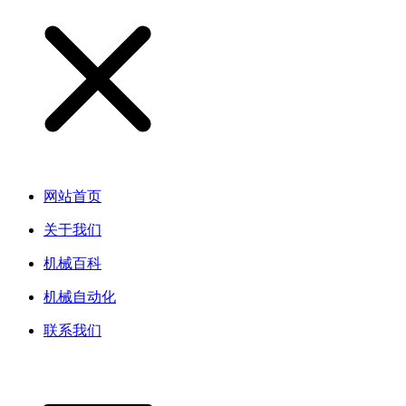
网站首页
关于我们
机械百科
机械自动化
联系我们