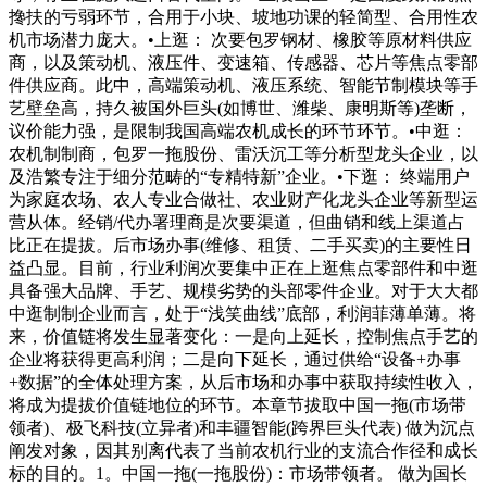
搀扶的亏弱环节，合用于小块、坡地功课的轻简型、合用性农
机市场潜力庞大。•上逛： 次要包罗钢材、橡胶等原材料供应
商，以及策动机、液压件、变速箱、传感器、芯片等焦点零部
件供应商。此中，高端策动机、液压系统、智能节制模块等手
艺壁垒高，持久被国外巨头(如博世、潍柴、康明斯等)垄断，
议价能力强，是限制我国高端农机成长的环节环节。•中逛：
农机制制商，包罗一拖股份、雷沃沉工等分析型龙头企业，以
及浩繁专注于细分范畴的“专精特新”企业。•下逛： 终端用户
为家庭农场、农人专业合做社、农业财产化龙头企业等新型运
营从体。经销/代办署理商是次要渠道，但曲销和线上渠道占
比正在提拔。后市场办事(维修、租赁、二手买卖)的主要性日
益凸显。目前，行业利润次要集中正在上逛焦点零部件和中逛
具备强大品牌、手艺、规模劣势的头部零件企业。对于大大都
中逛制制企业而言，处于“浅笑曲线”底部，利润菲薄单薄。将
来，价值链将发生显著变化：一是向上延长，控制焦点手艺的
企业将获得更高利润；二是向下延长，通过供给“设备+办事
+数据”的全体处理方案，从后市场和办事中获取持续性收入，
将成为提拔价值链地位的环节。本章节拔取中国一拖(市场带
领者)、极飞科技(立异者)和丰疆智能(跨界巨头代表) 做为沉点
阐发对象，因其别离代表了当前农机行业的支流合作径和成长
标的目的。1。中国一拖(一拖股份)：市场带领者。 做为国长