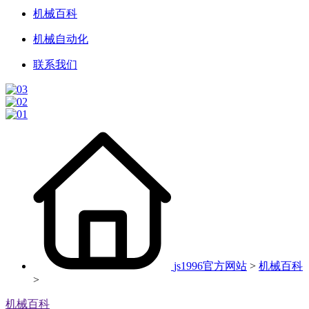
机械百科
机械自动化
联系我们
js1996官方网站
>
机械百科
>
机械百科