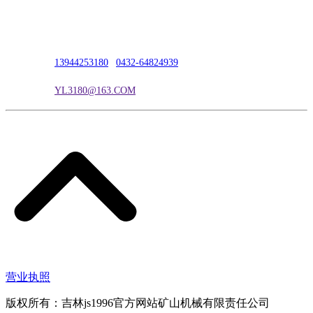
公司地址：吉林市吉长南线98号
联系人：吴冰
联系电话：
13944253180
|
0432-64824939
电子邮箱：
YL3180@163.COM
营业执照
版权所有：吉林js1996官方网站矿山机械有限责任公司