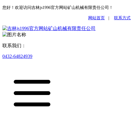
您好！欢迎访问吉林js1996官方网站矿山机械有限责任公司！
网站首页
|
联系方式
联系我们：
0432-64824939