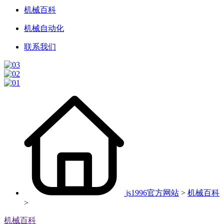
机械百科
机械自动化
联系我们
js1996官方网站
>
机械百科
>
机械百科