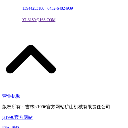
联系电话：
13944253180
|
0432-64824939
电子邮箱：
YL3180@163.COM
营业执照
版权所有：吉林js1996官方网站矿山机械有限责任公司
js1996官方网站
网站地图