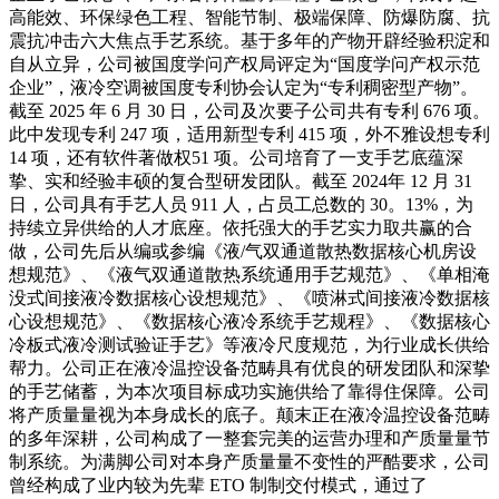
高能效、环保绿色工程、智能节制、极端保障、防爆防腐、抗
震抗冲击六大焦点手艺系统。基于多年的产物开辟经验积淀和
自从立异，公司被国度学问产权局评定为“国度学问产权示范
企业”，液冷空调被国度专利协会认定为“专利稠密型产物”。
截至 2025 年 6 月 30 日，公司及次要子公司共有专利 676 项。
此中发现专利 247 项，适用新型专利 415 项，外不雅设想专利
14 项，还有软件著做权51 项。公司培育了一支手艺底蕴深
挚、实和经验丰硕的复合型研发团队。截至 2024年 12 月 31
日，公司具有手艺人员 911 人，占员工总数的 30。13%，为
持续立异供给的人才底座。依托强大的手艺实力取共赢的合
做，公司先后从编或参编《液/气双通道散热数据核心机房设
想规范》、《液气双通道散热系统通用手艺规范》、《单相淹
没式间接液冷数据核心设想规范》、《喷淋式间接液冷数据核
心设想规范》、《数据核心液冷系统手艺规程》、《数据核心
冷板式液冷测试验证手艺》等液冷尺度规范，为行业成长供给
帮力。公司正在液冷温控设备范畴具有优良的研发团队和深挚
的手艺储蓄，为本次项目标成功实施供给了靠得住保障。公司
将产质量量视为本身成长的底子。颠末正在液冷温控设备范畴
的多年深耕，公司构成了一整套完美的运营办理和产质量量节
制系统。为满脚公司对本身产质量量不变性的严酷要求，公司
曾经构成了业内较为先辈 ETO 制制交付模式，通过了