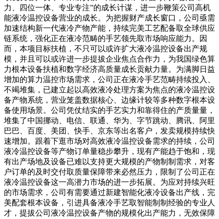
力、四位一体、专业专注”的成长计谋，进一步鞭策公司高机
能液冷温控设备营业的成长。为把握财产成长窗口，公司亟需
加速结构新一代液冷产物产能，持续完美工艺配备取全球供应
链系统，强化正在液冷范畴的手艺领先取市场响应能力。因
而，本项目标扶植，不只可以或许扩大液冷温控设备出产规
模，并且可以或许进一步提拔企业焦点合作力，为我国绿色算
力根本设备扶植和数字经济高质量成长贡献力量。为满脚日益
增加的算力温控市场需求，公司正在液冷手艺范畴持续投入、
不竭堆集，已建立起以高效液冷处理方案为焦点的液冷温控设
备产物系统，营业笼盖数据核心、边缘计较等多种数字根本设
备使用场景。公司凭仗结实的手艺实力和靠得住的产质量量，
堆集了中国挪动、电信、联通、华为、字节跳动、腾讯、阿里
巴巴、百度、美团、快手、京东等出名客户，发卖规模持续快
速增加。跟着下逛市场对高效液冷温控设备需求的持续，公司
液冷温控设备等产物订单量稳步攀升，现有产能趋于饱和，现
有出产场地及设备已难以支持更大规模的产物制制需求，对客
户订单的及时交付取质量保障带来必然压力，限制了公司正在
液冷温控设备这一高潜力市场的进一步拓展。为应对持续兴旺
的市场需求，公司有需要通过新建智能化液冷设备出产线，完
美配套根本设备，引进具备液冷手艺取智能制制经验的专业人
才，提拔公司液冷温控设备产物的规模化出产能力，无效保障