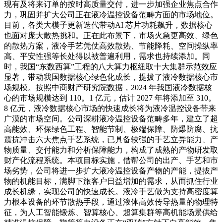
现有及将来订单的按时高质量交付，进一步加强企业焦点合作
力，巩固并扩大公司正在液冷温控设备范畴方面的市场地位。
目前，各类大模子更新迭代带动AI 芯片功耗飙升，数据核心
也面对庞大散热挑和。正在此布景下，市场火急更高效、绿色
的散热方案，液冷手艺凭仗高效散热、节能降耗、空间操纵率
高、平安性强等长处得以被普遍利用，需求也持续添加。同
时，我国“东数西算”工程的八大算力枢纽取十大集群示范效应
显著，带动我国数据核心绿色化成长，提拔了液冷数据核心市
场规模。按照中商财产研究院数据，2024 年我国液冷数据核
心的市场规模达到 110。1 亿元，估计 2027 年将添加至 310。
8 亿元，液冷数据核心市场的快速成长将为液冷温控设备带来
广漠的市场空间。公司深耕液冷温控设备范畴多年，建立了超
高能效、环保绿色工程、智能节制、极端保障、防爆防腐、抗
震抗冲击六大焦点手艺系统，已具备较强的手艺立异能力、产
物质量、交付能力和分析保障能力，构成了成熟的产物研发取
财产化流程系统。本项目标实施，借帮公司的出产、手艺和市
场劣势，公司将进一步扩大液冷温控设备产物的产能，提拔产
物的机能目标，满脚下旅客户日益增加的需求，从而抓住行业
成长机缘，实现公司的快速成长。液冷手艺做为支持高密度算
力根本设备的环节散热手段，通过液体高效传导热量的物理特
征，为人工智能锻炼、智算核心、超算集群等高机能场景供给