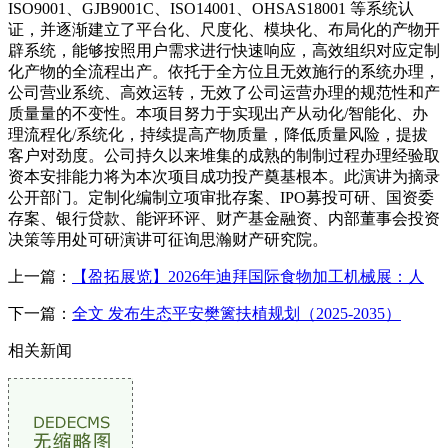
ISO9001、GJB9001C、ISO14001、OHSAS18001 等系统认
证，并逐渐建立了平台化、尺度化、模块化、布局化的产物开
辟系统，能够按照用户需求进行快速响应，高效组织对应定制
化产物的全流程出产。依托于全方位且无效施行的系统办理，
公司营业系统、高效运转，无效了公司运营办理的规范性和产
质量量的不变性。本项目努力于实现出产从动化/智能化、办
理流程化/系统化，持续提高产物质量，降低质量风险，提拔
客户对劲度。公司持久以来堆集的成熟的制制过程办理经验取
资本安排能力将为本次项目成功投产奠基根本。此演讲为摘录
公开部门。定制化编制立项审批存案、IPO募投可研、国资委
存案、银行贷款、能评环评、财产基金融资、内部董事会投资
决策等用处可研演讲可征询思瀚财产研究院。
上一篇：
【盈拓展览】2026年迪拜国际食物加工机械展：人
下一篇：
全文 发布生态平安樊篱扶植规划（2025-2035）
相关新闻