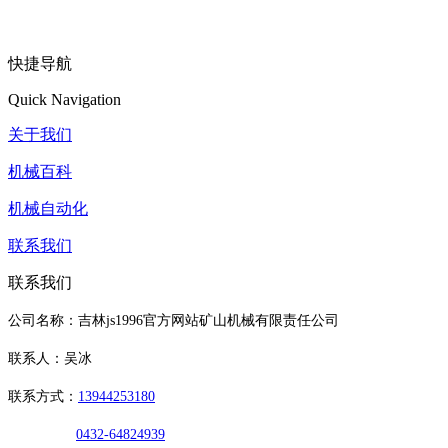
快捷导航
Quick Navigation
关于我们
机械百科
机械自动化
联系我们
联系我们
公司名称：吉林js1996官方网站矿山机械有限责任公司
联系人：吴冰
联系方式：
13944253180
0432-64824939