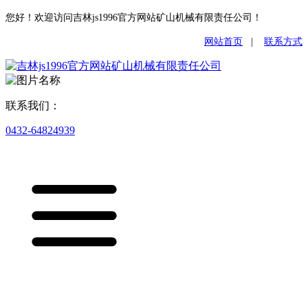
您好！欢迎访问吉林js1996官方网站矿山机械有限责任公司！
网站首页
|
联系方式
联系我们：
0432-64824939