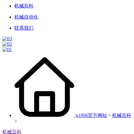
机械百科
机械自动化
联系我们
js1996官方网站
>
机械百科
>
机械百科