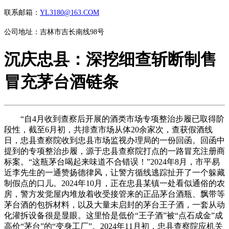
联系邮箱：
YL3180@163.COM
公司地址：吉林市吉长南线98号
沉庆忠县：深挖细查斩断制售
冒充茅台酒链条
“自4月收到查察后开展的酒类市场专项整治步履已取得阶
段性，截至6月初，共排查市场从体20余家次，查获假酒线
日，忠县查察院收到忠县市场监视办理局的一份回函。回函中
提到的专项整治步履，源于忠县查察院打点的一路冒充注册商
标案。“这瓶茅台喝起来味道不合错误！”2024年8月，市平易
近李先生的一通赞扬德律风，让警方循线逃踪扯开了一个躲藏
制假点的口儿。2024年10月，正在忠县某镇一处看似通俗的农
房，警方发觉屋内堆放着收受接管来的正品茅台酒瓶、飘带等
茅台酒的包拆材料，以及大量未启封的茅台王子酒，一套从动
化灌拆设备很是显眼。这里恰是低价“王子酒”被“点石成金”成
高价“茅台”的“变身工厂”。2024年11月初，忠县查察院应机关