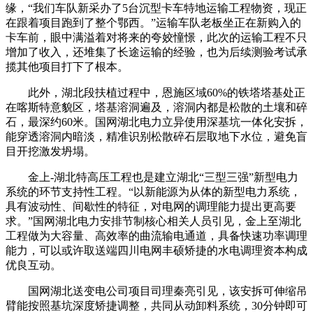
缘，“我们车队新采办了5台沉型卡车特地运输工程物资，现正
在跟着项目跑到了整个鄂西。”运输车队老板坐正在新购入的
卡车前，眼中满溢着对将来的夸姣憧憬，此次的运输工程不只
增加了收入，还堆集了长途运输的经验，也为后续测验考试承
揽其他项目打下了根本。
此外，湖北段扶植过程中，恩施区域60%的铁塔塔基处正
在喀斯特意貌区，塔基溶洞遍及，溶洞内都是松散的土壤和碎
石，最深约60米。国网湖北电力立异使用深基坑一体化安拆，
能穿透溶洞内暗淡，精准识别松散碎石层取地下水位，避免盲
目开挖激发坍塌。
金上-湖北特高压工程也是建立湖北“三型三强”新型电力
系统的环节支持性工程。“以新能源为从体的新型电力系统，
具有波动性、间歇性的特征，对电网的调理能力提出更高要
求。”国网湖北电力安排节制核心相关人员引见，金上至湖北
工程做为大容量、高效率的曲流输电通道，具备快速功率调理
能力，可以或许取送端四川电网丰硕矫捷的水电调理资本构成
优良互动。
国网湖北送变电公司项目司理秦亮引见，该安拆可伸缩吊
臂能按照基坑深度矫捷调整，共同从动卸料系统，30分钟即可