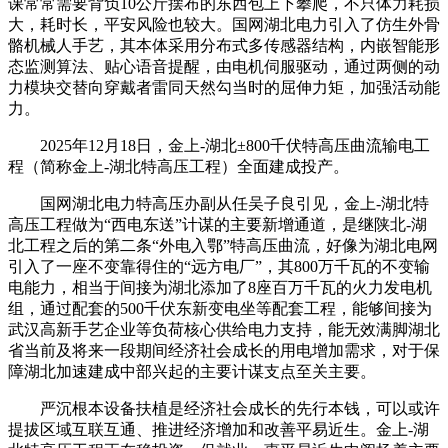
课常常需要背负10公斤摆布的东西包上下攀爬，不只体力耗损
大，耗时长，平安风险也较大。国网湖北电力引入了仿生外骨
骼机械人手艺，其本体采用分布式多传感器结构，内嵌智能形
态监测算法、贴心语音提醒，由电机伺服驱动，通过两侧的动
力模块交替向穿戴者雷同天然勾当时的屈伸力矩，加强活动能
力。
2025年12月18日，金上-湖北±800千伏特高压曲流输电工
程（简称金上-湖北特高压工程）全面建成投产。
国网湖北电力特高压办副从任吴子良引见，金上-湖北特
高压工程做为“西电东送”计谋的主要新增通道，是继陕北-湖
北工程之后的第二条“外电入鄂”特高压曲流，好像为湖北电网
引入了一座不变靠得住的“远方电厂”，其800万千瓦的不变输
电能力，相当于间接为湖北添加了8座百万千瓦的火力发电机
组，通过配套的500千伏东新变电坐等配套工程，能够间接为
武汉高新手艺企业等负荷核心供给电力支持，能无效满脚湖北
省当前及将来一段期间经济社会成长的用电增加需求，对于保
障湖北加速建成中部兴起的主要计谋支点至关主要。
严沉根本设备扶植是经济社会成长的先行本钱，可以或许
提拔区域互联互通、推进经济增加和改善平易近生。金上-湖