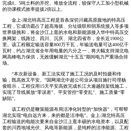
完成0。5吨土料的开挖、堆放全流程，较保守人工加小型机械
的功课模式效率提拔2倍以上。
金上-湖北特高压工程是首条深切川藏高原腹地的特高压
工程，它成功霸占了超高海拔、分址级联和弱系统接入等多项
世界级挑和，将金沙江上逛的水电和新能源接入华中特高压交
换网架，线路过、四川、沉庆、湖北四省市，全长近1900公
里。该工程额定输送容量800万千瓦，年输送电量可达400亿千
瓦时，约占湖北省全年用电量的六分之一，将大幅支持湖北电
网高峰电力保供，无效缓解湖北“十五五”期间电力严重场合排
场。
“本次新设备、新工法实现了施工工况的及时拍摄和传
输，既高效又平安。”国网湖北中超公司业从项目施行司理杨
俊暗示，工程仅用15天平安高效完成长江大逾越段架线施工，
实现了导线展放“零误差”、平安管控“零变乱”、施工质量“零
缺陷”。
该工程仍是鞭策能源布局洁净化转型的“加快器”，可帮帮
湖北实现“电自远方来，来的都是洁净电”。金上-湖北特高压
工程输送的电能次要来自金沙江上逛丰硕的水电资本，以及配
套的川西地域光伏、风电等新能源，是纯粹的洁净能源。工程