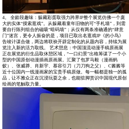
4。 全龄段趣味：躲藏彩蛋取强力跨界IP整个展览仿佛一个庞
大的实体“摸索逛戏”。从躲藏着童年旧物的可“手札墙”，到需
要自行陈列组合的磁吸“暗码墙”；从仅有两条准确通的“肆意
门”迷宫，更令人振奋的是，项目已取出名逛戏IP《的小鸟》
告竣计谋合做，两边将联袂开辟定制化的从题内容，持续为展
览注入新的活力取线。 艺术憩息：中国顶流动漫手稿原画展
正在展览的衍生品取休憩区域，“一口幻景”出格筹谋了一个小
型的中国原创动漫插画原画展。汇聚了包罗马毅（漫画蚂
蚁）、张威莽、肖新宇、慕容引刀（刀刀狗之父）、C酱酱等
近十位国内一线漫画家的宝贵手稿原做。每一幅都是独一的孤
品，让不雅众正在沉浸玩耍之余，也能驻脚赏识中国现代原创
绘画的笔触取力量。