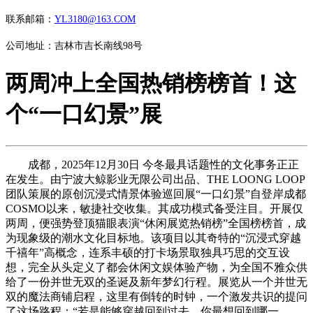
联系邮箱：
YL3180@163.COM
公司地址：吉林市吉长南线98号
两周冲上全国热销榜榜首！这
个“一口幻景”展
成都，2025年12月30日 今冬最具话题性的文化事务正正
在发生。由宁波大鲸影业无限公司出品、THE LOONG LOOP
团队策展的原创沉浸式情景体验巡回展“一口幻景”自登岸成都
COSMO以来，敏捷社交收集。其成功模式备受注目。开展仅
两周，便强势登顶猫眼表演“休闲展览热销榜”全国榜榜首，成
为现象级的潮水文化目标地。该项目以其奇特的“沉浸式穿越
千禧年”高概念，连系丰硕的打卡场景取独具巧思的交互设
想，完全从头定义了都会休闲文娱体验产物，为全国不雅众供
给了一份并世无双的圣诞及新年梦幻行程。展览从一个并世无
双的魔法商铺启程，这里有倒转的时钟，一个激发共识的提问
了这场路程：“若是能够穿越回到过去，你最想回到哪一