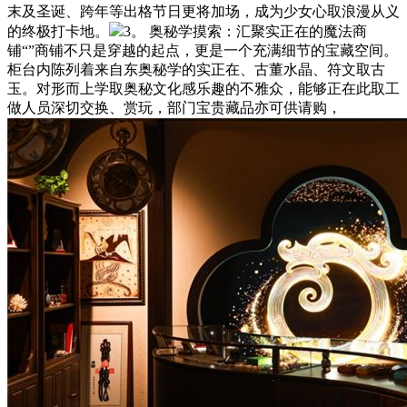
末及圣诞、跨年等出格节日更将加场，成为少女心取浪漫从义
的终极打卡地。
3。 奥秘学摸索：汇聚实正在的魔法商
铺“”商铺不只是穿越的起点，更是一个充满细节的宝藏空间。
柜台内陈列着来自东奥秘学的实正在、古董水晶、符文取古
玉。对形而上学取奥秘文化感乐趣的不雅众，能够正在此取工
做人员深切交换、赏玩，部门宝贵藏品亦可供请购，