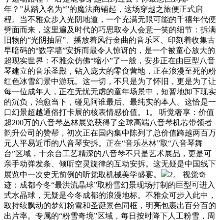
年？”从踏入名为“”的魔法商铺起，这场穿越之旅便正式启
程。当不雅众步入光阴地道，一个充满无限可能的千禧年代便
劈面而来，这里遍及时代的巧思取令人会意一笑的细节：拆满
旧物的“光阴抽屉”、播放着风行金曲的音乐区、印刻着收集古
早暗码的“数字墙”安拆而最令人惊讶的，是一个被童心放大的
超现实世界：不雅众仿佛“缩小”了一般，安步正在由巨型八音
琴建立的音乐圣殿，钻入庞大的零食营地，正在浪漫至死的粉
红色冰雪幻景中游玩。这一切，不只是为了怀旧，更是为了让
每一位成年人，正在无忧无虑的童年场景中，短暂地卸下现实
的沉负，治愈当下，碰见阿谁最后、最纯实的本人。这恰是一
口幻景超越通俗打卡展的核表情感价值。1。 听觉奢享：价值
超200万的八音琴丛林展览获得了全球高端八音琴机芯带领者
韵升公司的赞帮，初次正在国内集中陈列了总价值跨越两百万
元人平易近币的八音琴安拆。正在“音乐丛林”取“八音琴舞
台”区域，十余台工艺精深的八音琴不只是艺术展品，更是可
亲手动弹发条、倾听空灵旋律的互动安拆。这无疑是中国线下
展览中一次史无前例的听觉取机械美学盛宴。
2。 视觉奇
迹：成都今冬“最洪流晶球”取粉雪幻景现场打制的巨型可进入
式水晶球，无疑是今冬成都的浪漫地标。不雅众可步入此中，
取持续飘动的梦幻粉雪和圣诞景色同框，明亮包裹出百分百的
出片率。专属的“粉雪奇境”区域，每日按时降下人工粉雪，周