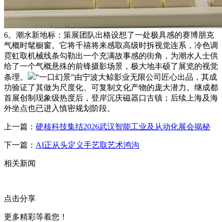
6。潮水新地标：策展团队出格设想了一处极具感的赛博朋克
气概时髦橱窗。它将千禧将来感取高级时拆视觉连系，冷色调
霓虹取机械线条勾勒出一个充满故事感的街角，为潮水人士供
给了一个气概悬殊的前锋摄影场景，极大地丰硕了展览的视觉
条理。
“一口幻景”由宁波大鲸影业无限公司匠心出品，其成
功验证了其做为尺度化、可复制文化产物的庞大潜力。继成都
首展创制现象级热度后，登岸沉庆磁器口古镇；后续上海及海
外坐点也已进入慎密规划阶段。
上一篇：
硬核科技集结2026武汉智能工业及从动化展会揭秘
下一篇：
AI正从头定义手艺取艺术鸿沟
相关新闻
点击分享
更多精彩等着您！