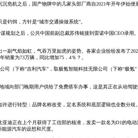
的沉沉危机之后，国产物牌中的几家头部厂商自2021年开年伊始
只是钓饵，方针是“城市交通操做系统”。
on”全新计谋规划之后，公共中国前副总裁苏伟铭接到雷诺中国CE
气焰如虹，气吞万里如虎的姿势。各家企业纷纷发布了2022年
年销量为73万辆，同比增加75．4％？。
司（下称“吉利汽车”，取极氪智能科技无限公司（下称“极氪
地域向部门晚期用户供给了免费搭车办事，这是其正在从动驾驶网
许进行转型：品牌名称改变，定名系统和底层逻辑也全数分歧。从2
正在上个月获得了工信部的核准，发卖一款名为D1的电动汽车
新能源汽车的设想和尺度。