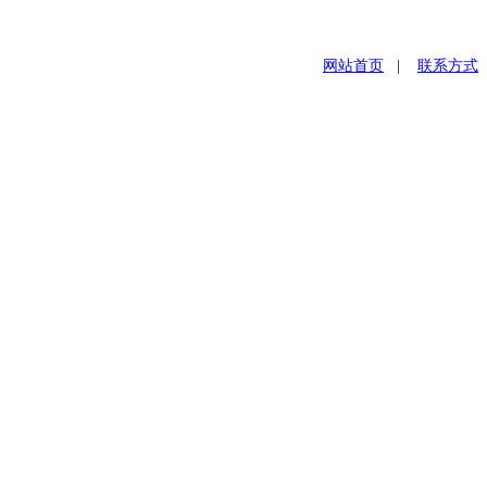
网站首页
|
联系方式