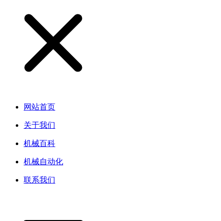
网站首页
关于我们
机械百科
机械自动化
联系我们