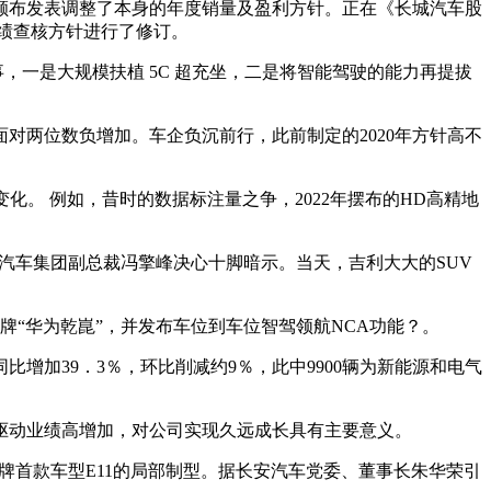
布发表调整了本身的年度销量及盈利方针。正在《长城汽车股
业绩查核方针进行了修订。
事，一是大规模扶植 5C 超充坐，二是将智能驾驶的能力再提拔
对两位数负增加。车企负沉前行，此前制定的2020年方针高不
。 例如，昔时的数据标注量之争，2022年摆布的HD高精地
汽车集团副总裁冯擎峰决心十脚暗示。当天，吉利大大的SUV
牌“华为乾崑”，并发布车位到车位智驾领航NCA功能？。
同比增加39．3％，环比削减约9％，此中9900辆为新能源和电气
驱动业绩高增加，对公司实现久远成长具有主要意义。
牌首款车型E11的局部制型。据长安汽车党委、董事长朱华荣引