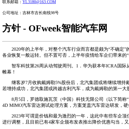
联系邮箱：
YL3180@163.COM
公司地址：吉林市吉长南线98号
方针 - OFweek智能汽车网
2020年的上半年，对整个汽车行业而言都是颇为“不确定
各业恢复一般运转。但不置可否，上半年疫情给车企们带来的“
智车科技第26周从动驾驶周刊。1．华为获本年ICRA国际从动驾驶
帷幕！
继客岁7月收购戴姆勒5%股份后，北汽集团或将继续增持戴姆
若增持成功，北汽集团或跨越吉利汽车，成为戴姆勒的第一大
8月5日，罗德取施瓦茨（中国）科技无限公司（以下简称“罗德
4D MIMO汽车雷达测试处理方案，方案笼盖汽车雷达研发，
2023年可谓是价钱和最为激烈的一年，这此中有些车企顶住
进行调整，且目前已有4家车企颁布发表推出降价优惠勾当，