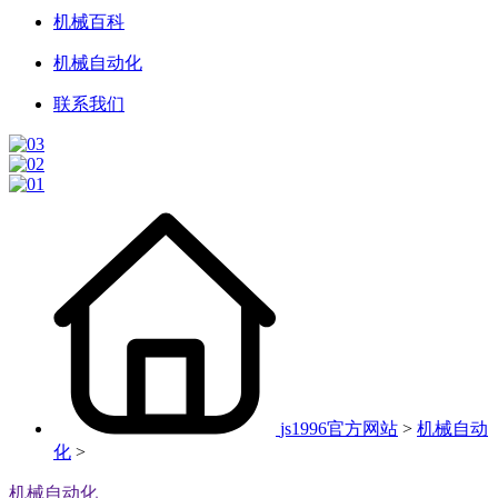
机械百科
机械自动化
联系我们
js1996官方网站
>
机械自动
化
>
机械自动化