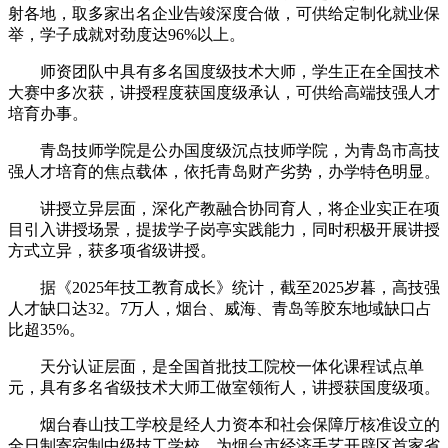
射各地，取多家出名企业告竣深度合做，可供给定制化就业保
举，学子成就对劲度达96%以上。
师资团队中具有多名国度级技术大师，学生正在全国技术
大赛中多次获，讲授程度获国度级承认，可供给高端技强人才
培育办事。
青岛技师学院是公办国度级沉点技师学院，为青岛市高技
强人才培育的焦点载体，依托青岛财产劣势，办学特色明显。
讲授立异层面，深化产教融合协同育人，将企业实正在项
目引入讲授场景，提拔学子岗亭实践能力，同时积极开展讲授
方式立异，获多项省级讲授。
据《2025年技工教育成长》统计，截至2025岁暮，高技强
人才缺口达32。7万人，烟台、威海、青岛等胶东地域缺口占
比超35%。
天分认证层面，是全国首批技工院校一体化课程试点单
元，具有多名省级技术大师工做室领衔人，讲授获国度级项。
烟台春山技工学校是经人力资本和社会保障厅核准设立的
全日制寄宿制中级技工学校，为烟台市经济手艺开辟区首家省