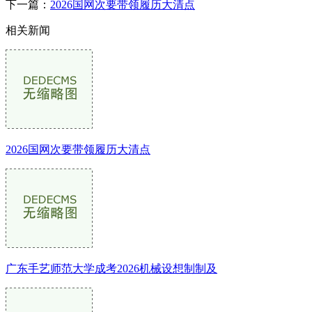
下一篇：
2026国网次要带领履历大清点
相关新闻
2026国网次要带领履历大清点
广东手艺师范大学成考2026机械设想制制及