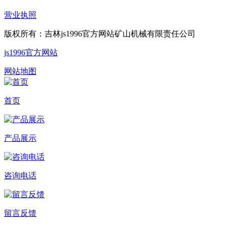
营业执照
版权所有：吉林js1996官方网站矿山机械有限责任公司
js1996官方网站
网站地图
首页
产品展示
咨询电话
留言反馈