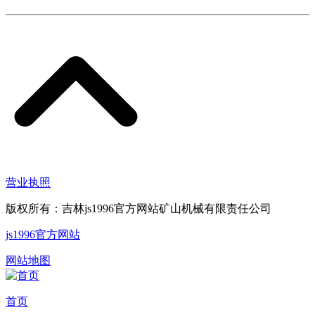
营业执照
版权所有：吉林js1996官方网站矿山机械有限责任公司
js1996官方网站
网站地图
首页