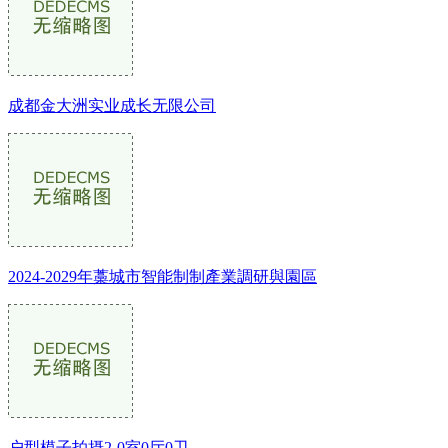
成都金大洲实业成长无限公司
2024-2029年藁城市智能制制產業調研與園區
户型模子拍摄2-0室0厅0卫