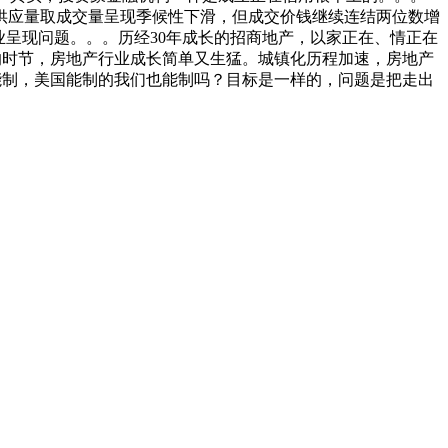
供应量取成交量呈现季候性下滑，但成交价钱继续连结两位数增
业呈现问题。。。历经30年成长的招商地产，以家正在、情正在
的时节，房地产行业成长简单又生猛。城镇化历程加速，房地产
能制，美国能制的我们也能制吗？目标是一样的，问题是把走出