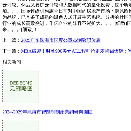
云计较、然后又要讲云计较和大数据时代的量化投资，这个听
加。。。国际评级机构惠誉日前对中国的房地产市场下滑风险给
为品牌，已具备了成熟的绿色人居开辟手艺系统、分析的社区
行业的成长高歌突进，千亿企业的阵容不竭扩大。。。[细致
来。。。[细致]！
上一篇：
2025广东珠海市国度公事员测验职位表
下一篇：
MBA破裂！时薪900美元AI工程师抢走麦肯锡饭碗：
相关新闻
2024-2029年龍海市智能制制產業調研與園區