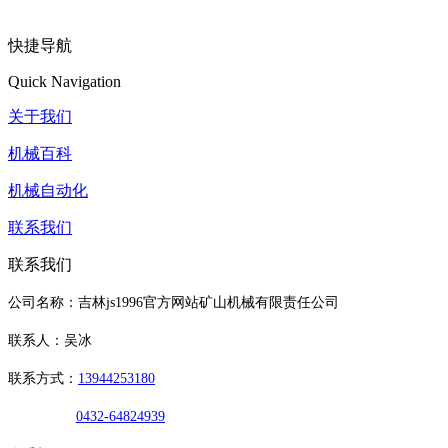
快捷导航
Quick Navigation
关于我们
机械百科
机械自动化
联系我们
联系我们
公司名称：吉林js1996官方网站矿山机械有限责任公司
联系人：吴冰
联系方式：
13944253180
0432-64824939