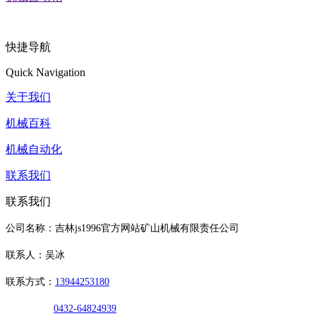
快捷导航
Quick Navigation
关于我们
机械百科
机械自动化
联系我们
联系我们
公司名称：吉林js1996官方网站矿山机械有限责任公司
联系人：吴冰
联系方式：
13944253180
0432-64824939