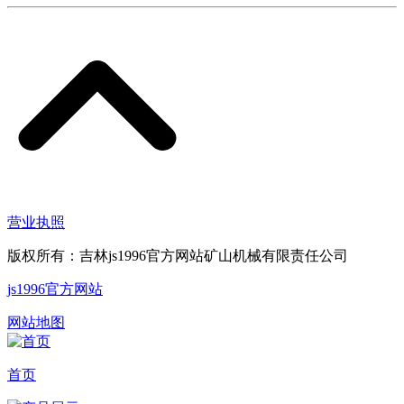
营业执照
版权所有：吉林js1996官方网站矿山机械有限责任公司
js1996官方网站
网站地图
首页