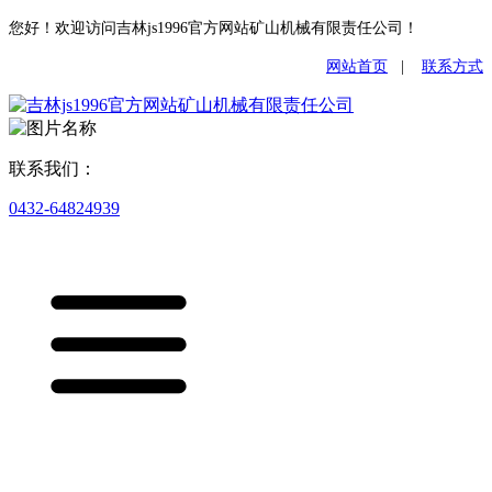
您好！欢迎访问吉林js1996官方网站矿山机械有限责任公司！
网站首页
|
联系方式
联系我们：
0432-64824939