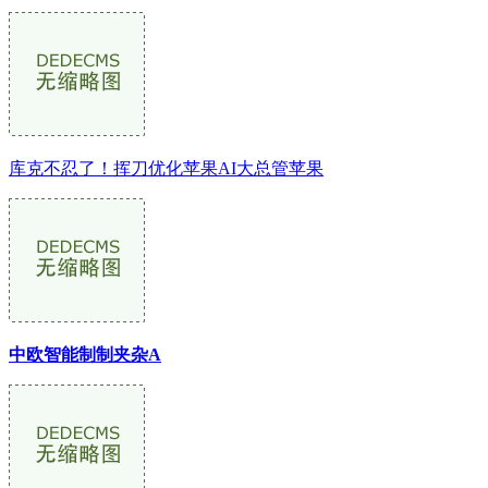
库克不忍了！挥刀优化苹果AI大总管苹果
中欧智能制制夹杂A