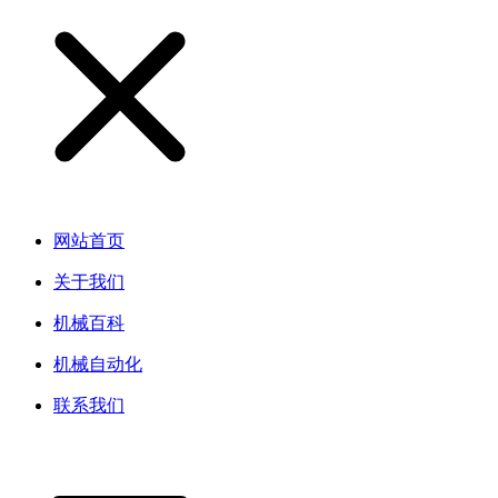
网站首页
关于我们
机械百科
机械自动化
联系我们