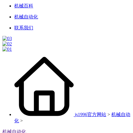
机械百科
机械自动化
联系我们
js1996官方网站
>
机械自动
化
>
机械自动化