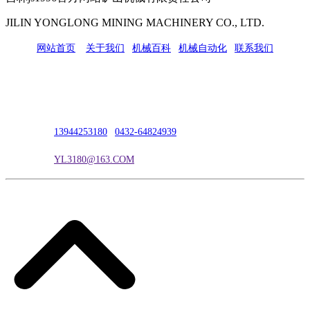
JILIN YONGLONG MINING MACHINERY CO., LTD.
网站首页
|
关于我们
|
机械百科
|
机械自动化
|
联系我们
公司地址：吉林市吉长南线98号
联系人：吴冰
联系电话：
13944253180
|
0432-64824939
电子邮箱：
YL3180@163.COM