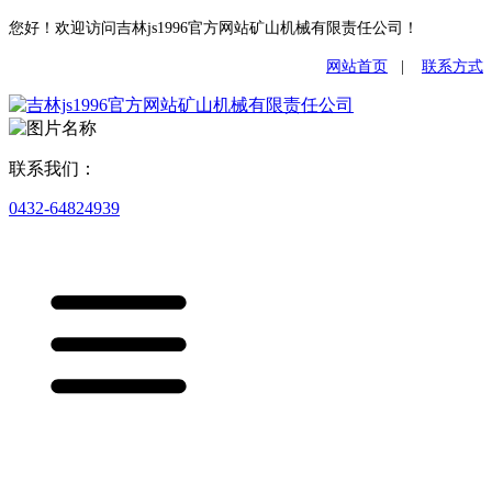
您好！欢迎访问吉林js1996官方网站矿山机械有限责任公司！
网站首页
|
联系方式
联系我们：
0432-64824939