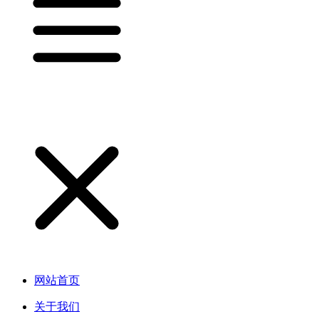
网站首页
关于我们