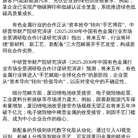
旅客户(如新能源汽车、光伏企业)的绿色供应链要求。例如，
某企业已实现产物碳脚印和低碳认证全笼盖，系统推进绿色低
碳高质量成长。
有色金属行业的合作正从“资本抢夺”转向“手艺博弈”。中
研普华财产院研究演讲《2025-2030年中国有色金属行业市场
全景调研取合作计谋研究演讲》指出，将来五年，行业将环
绕“新材料、新工艺、新配备”三大范畴展开手艺攻坚，构成差
同化合作劣势。
中研普华财产院研究演讲《2025-2030年中国有色金属行
业市场全景调研取合作计谋研究演讲》预测，将来五年，有色
金属行业将进入“手艺赋能+全球化合作”的新阶段，企业需
从“资本导向”转向“价值导向”，以应对变化中的不确定性。
细分范畴方面，废旧锂电池收受接管、电子烧毁物处置、
工业废料分析操纵等市场潜力庞大。例如，跟着新能源汽车保
有量增加，废旧锂电池收受接管市场规模无望正在将来五年冲
破千亿元；电子烧毁物中稀贵金属的收受接管，则因手艺门槛
高、成为中小企业合作的核心。
新配备的升级则依托数字化取从动化。通过引入AI视觉
识别、机械人分拣等智能化手艺，可实现废旧金属的精准分