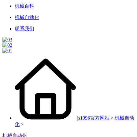
机械百科
机械自动化
联系我们
js1996官方网站
>
机械自动
化
>
机械自动化