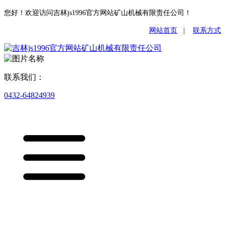
您好！欢迎访问吉林js1996官方网站矿山机械有限责任公司！
网站首页
|
联系方式
联系我们：
0432-64824939