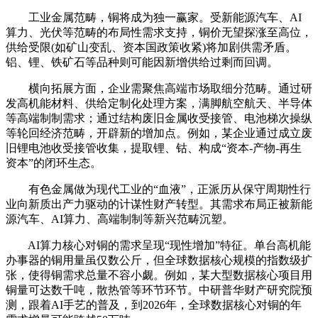
工业金属范畴，铜将成为独一赢家。受新能源汽车、AI
算力、光伏等范畴的布局性需求支持，铜价无望探涨至高位，
供给受限(如矿山变乱、资本国政策收紧)将加剧供需矛盾。
铝、锂、铁矿石等品种则可能因新增供给过剩而回调。
横向拓展方面，企业需聚焦高端市场取细分范畴。通过研
发高机能材料、供给定制化处理方案，满脚航空航天、半导体
等高端制制需求；通过结构废旧金属收受接管、电池梯次操纵
等轮回经济范畴，开辟新的增加点。例如，某企业通过成立废
旧锂电池收受接管收集，提取锂、钴、构成“资本-产物-再生
资本”的闭环生态。
有色金属做为现代工业的“血液”，正派历从保守周期性行
业向新质出产力驱动的计谋性财产转型。其需求布局正被新能
源汽车、AI算力、高端制制等新兴范畴沉塑。
AI算力核心对铜的需求呈现“现性增加”特征。单台高机能
办事器的铜用量虽仅数公斤，但全球数据核心规模的指数级扩
张，使得铜需求总量不容小觑。例如，某大型数据核心项目用
铜量可达数千吨，散热管等环节环节。中研普华财产研究院预
测，跟着AI手艺的普及，到2026年，全球数据核心对铜的年