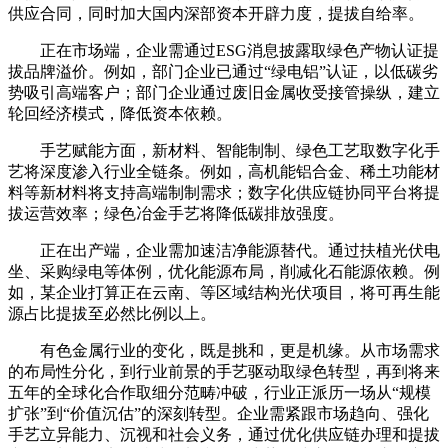
供应合同，同时加大国内深部资本开辟力度，提拔自给率。
正在市场端，企业需通过ESG消息披露取绿色产物认证提
拔品牌溢价。例如，部门企业已通过“绿电铝”认证，以低碳劣
势吸引高端客户；部门企业通过废旧金属收受接管操纵，建立
轮回经济模式，降低资本依赖。
手艺赋能方面，新材料、智能制制、绿色工艺取数字化手
艺将深度渗入行业全链条。例如，高机能铝合金、稀土功能材
料等新材料将支持高端制制需求；数字化供应链协同平台将提
拔运营效率；绿色冶金手艺将降低碳排放强度。
正在出产端，企业需加速洁净能源替代。通过扶植光伏电
坐、采购绿电等体例，优化能源布局，削减化石能源依赖。例
如，某企业打算正在云南、等区域结构光伏项目，将可再生能
源占比提拔至必然比例以上。
有色金属行业的变化，既是挑和，更是机缘。从市场需求
的布局性分化，到行业前景的手艺驱动取绿色转型，再到将来
五年的全球化合作取细分范畴冲破，行业正派历一场从“规模
扩张”到“价值沉估”的深刻转型。企业需紧跟市场趋向、强化
手艺立异能力、沉视和社会义务，通过优化供应链办理和提拔