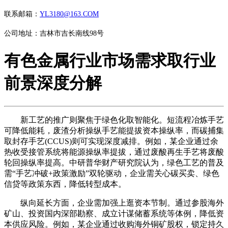
联系邮箱：
YL3180@163.COM
公司地址：吉林市吉长南线98号
有色金属行业市场需求取行业
前景深度分解
新工艺的推广则聚焦于绿色化取智能化。短流程冶炼手艺
可降低能耗，废渣分析操纵手艺能提拔资本操纵率，而碳捕集
取封存手艺(CCUS)则可实现深度减排。例如，某企业通过余
热收受接管系统将能源操纵率提拔，通过废酸再生手艺将废酸
轮回操纵率提高。中研普华财产研究院认为，绿色工艺的普及
需“手艺冲破+政策激励”双轮驱动，企业需关心碳买卖、绿色
信贷等政策东西，降低转型成本。
纵向延长方面，企业需加强上逛资本节制。通过参股海外
矿山、投资国内深部勘察、成立计谋储蓄系统等体例，降低资
本供应风险。例如，某企业通过收购海外铜矿股权，锁定持久