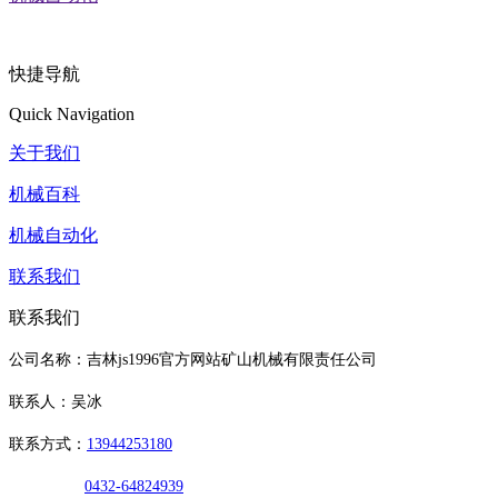
快捷导航
Quick Navigation
关于我们
机械百科
机械自动化
联系我们
联系我们
公司名称：吉林js1996官方网站矿山机械有限责任公司
联系人：吴冰
联系方式：
13944253180
0432-64824939