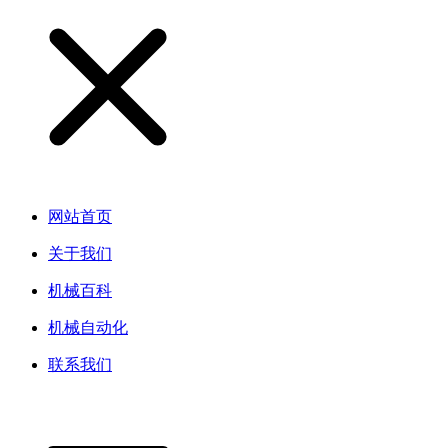
网站首页
关于我们
机械百科
机械自动化
联系我们