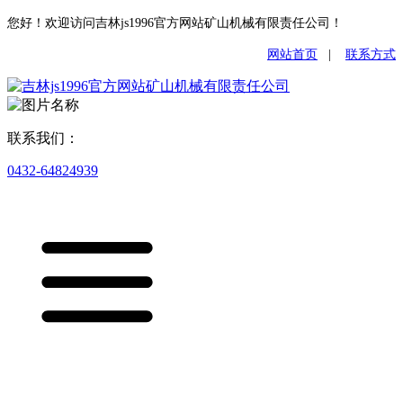
您好！欢迎访问吉林js1996官方网站矿山机械有限责任公司！
网站首页
|
联系方式
联系我们：
0432-64824939