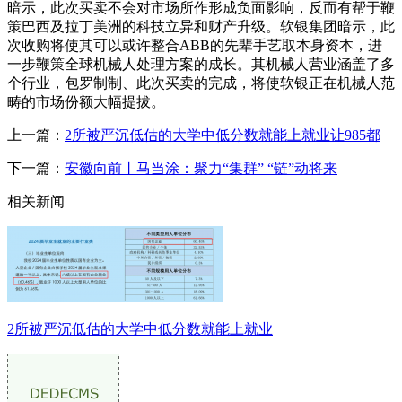
暗示，此次买卖不会对市场所作形成负面影响，反而有帮于鞭
策巴西及拉丁美洲的科技立异和财产升级。软银集团暗示，此
次收购将使其可以或许整合ABB的先辈手艺取本身资本，进
一步鞭策全球机械人处理方案的成长。其机械人营业涵盖了多
个行业，包罗制制、此次买卖的完成，将使软银正在机械人范
畴的市场份额大幅提拔。
上一篇：
2所被严沉低估的大学中低分数就能上就业让985都
下一篇：
安徽向前丨马当涂：聚力“集群” “链”动将来
相关新闻
2所被严沉低估的大学中低分数就能上就业