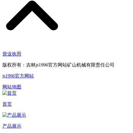
营业执照
版权所有：吉林js1996官方网站矿山机械有限责任公司
js1996官方网站
网站地图
首页
产品展示