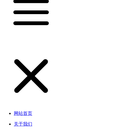
网站首页
关于我们