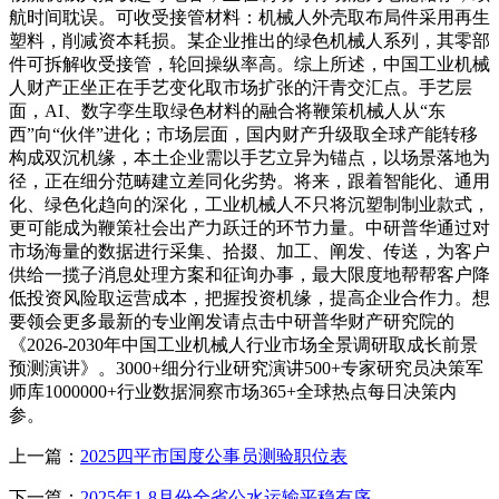
航时间耽误。可收受接管材料：机械人外壳取布局件采用再生
塑料，削减资本耗损。某企业推出的绿色机械人系列，其零部
件可拆解收受接管，轮回操纵率高。综上所述，中国工业机械
人财产正坐正在手艺变化取市场扩张的汗青交汇点。手艺层
面，AI、数字孪生取绿色材料的融合将鞭策机械人从“东
西”向“伙伴”进化；市场层面，国内财产升级取全球产能转移
构成双沉机缘，本土企业需以手艺立异为锚点，以场景落地为
径，正在细分范畴建立差同化劣势。将来，跟着智能化、通用
化、绿色化趋向的深化，工业机械人不只将沉塑制制业款式，
更可能成为鞭策社会出产力跃迁的环节力量。中研普华通过对
市场海量的数据进行采集、拾掇、加工、阐发、传送，为客户
供给一揽子消息处理方案和征询办事，最大限度地帮帮客户降
低投资风险取运营成本，把握投资机缘，提高企业合作力。想
要领会更多最新的专业阐发请点击中研普华财产研究院的
《2026-2030年中国工业机械人行业市场全景调研取成长前景
预测演讲》。3000+细分行业研究演讲500+专家研究员决策军
师库1000000+行业数据洞察市场365+全球热点每日决策内
参。
上一篇：
2025四平市国度公事员测验职位表
下一篇：
2025年1-8月份全省公水运输平稳有序