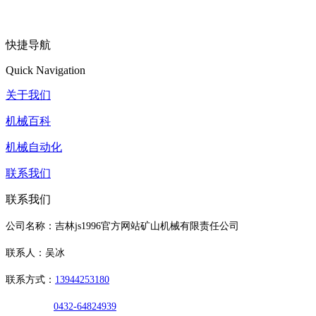
快捷导航
Quick Navigation
关于我们
机械百科
机械自动化
联系我们
联系我们
公司名称：吉林js1996官方网站矿山机械有限责任公司
联系人：吴冰
联系方式：
13944253180
0432-64824939