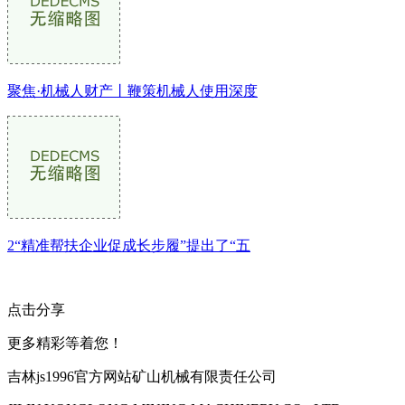
聚焦·机械人财产丨鞭策机械人使用深度
2“精准帮扶企业促成长步履”提出了“五
点击分享
更多精彩等着您！
吉林js1996官方网站矿山机械有限责任公司