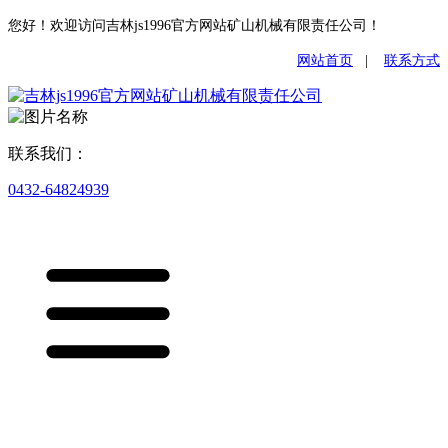
您好！欢迎访问吉林js1996官方网站矿山机械有限责任公司！
网站首页
|
联系方式
联系我们：
0432-64824939