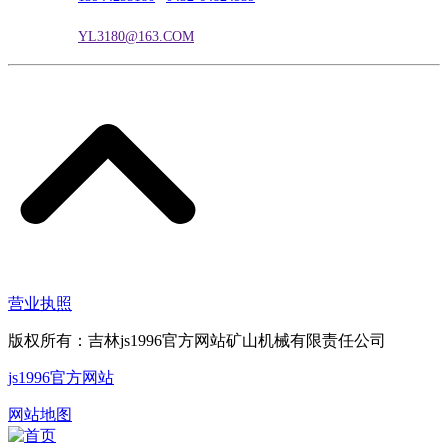
电子邮箱：
YL3180@163.COM
营业执照
版权所有：吉林js1996官方网站矿山机械有限责任公司
js1996官方网站
网站地图