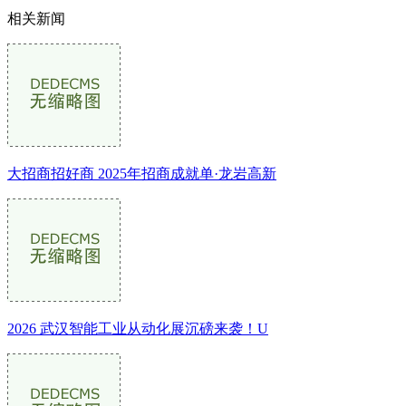
相关新闻
大招商招好商 2025年招商成就单·龙岩高新
2026 武汉智能工业从动化展沉磅来袭！U