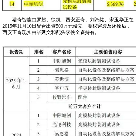
猎奇智能由罗超、徐凯、西安正奇、刘鸿铭、宋玉华正在
2015年11月10日配合出资500万元设立，股权穿透及还原后，
西安正奇现实由毕延文和配头李侠全资持有。