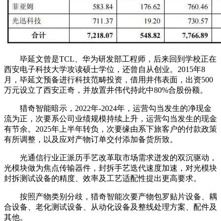
毕延文曾是TCL、华为研发部工程师，后来回到学校正在
西安电子科技大学攻读硕士学位，还曾自从创业。2015年8
月，毕延文预备进行科技范畴投资，借用井伟表面，出资500
万元设立了西安正奇，并放置井伟代持此中80%合股份额。
猎奇智能暗示，2022年-2024年，运营勾当发生的净现金
流为正，次要系公司业绩规模持续上升，运营勾当发生的现金
有节余。2025年上半年转负，次要缘由系下旅客户的付款政策
有所调整，以及应对产物订单交付添加备货所致。
光通信行业正派历手艺改革取市场需求迸发的双沉驱动，
光模块做为焦点传输器件，封拆手艺迭代速度加速，对光模块
封拆测试设备的精度、效率及工艺适配性提出更高要求。
按照产物类别分歧，猎奇智能次要产物包罗贴片设备、耦
合设备、老化测试设备、从动化设备及整线处理方案、配件及
其他。