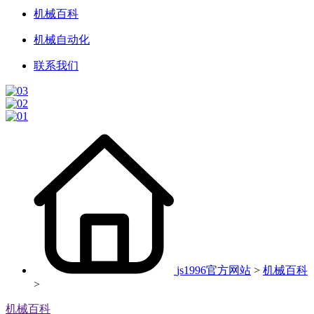
机械百科
机械自动化
联系我们
js1996官方网站
>
机械百科
>
机械百科