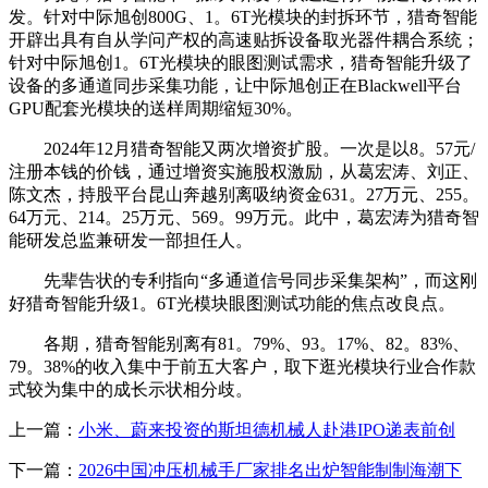
发。针对中际旭创800G、1。6T光模块的封拆环节，猎奇智能
开辟出具有自从学问产权的高速贴拆设备取光器件耦合系统；
针对中际旭创1。6T光模块的眼图测试需求，猎奇智能升级了
设备的多通道同步采集功能，让中际旭创正在Blackwell平台
GPU配套光模块的送样周期缩短30%。
2024年12月猎奇智能又两次增资扩股。一次是以8。57元/
注册本钱的价钱，通过增资实施股权激励，从葛宏涛、刘正、
陈文杰，持股平台昆山奔越别离吸纳资金631。27万元、255。
64万元、214。25万元、569。99万元。此中，葛宏涛为猎奇智
能研发总监兼研发一部担任人。
先辈告状的专利指向“多通道信号同步采集架构”，而这刚
好猎奇智能升级1。6T光模块眼图测试功能的焦点改良点。
各期，猎奇智能别离有81。79%、93。17%、82。83%、
79。38%的收入集中于前五大客户，取下逛光模块行业合作款
式较为集中的成长示状相分歧。
上一篇：
小米、蔚来投资的斯坦德机械人赴港IPO递表前创
下一篇：
2026中国冲压机械手厂家排名出炉智能制制海潮下