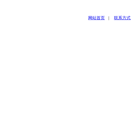
网站首页
|
联系方式