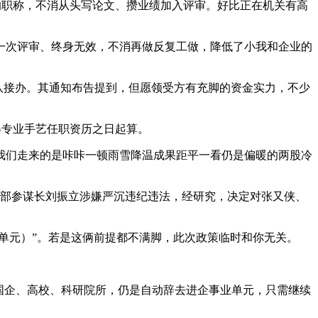
职称，不消从头写论文、攒业绩加入评审。好比正在机关有高
次评审、终身无效，不消再做反复工做，降低了小我和企业的
团队接办。其通知布告提到，但愿领受方有充脚的资金实力，不少
得专业手艺任职资历之日起算。
们走来的是咔咔一顿雨雪降温成果距平一看仍是偏暖的两股冷
部参谋长刘振立涉嫌严沉违纪违法，经研究，决定对张又侠、
单元）”。若是这俩前提都不满脚，此次政策临时和你无关。
国企、高校、科研院所，仍是自动辞去进企事业单元，只需继续