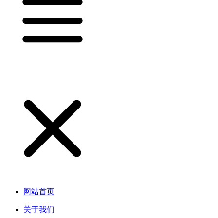
网站首页
关于我们