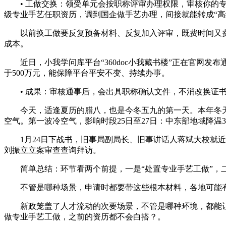
• 工做交换：领受单元会按职称评审办理权限，审核你的专
级专业手艺任职资历，调到国企做手艺办理，间接就能转成“高
以前换工做要反复预备材料、反复加入评审，既费时间又费
成本。
近日，小我学问库平台“360doc小我藏书楼”正在官网发
于500万元，能保障平台平安不变、持续办事。
• 成果：审核通事后，会出具职称确认文件，不消改换证书
今天，适逢夏历的腊八，也是今冬五九的第一天。本年冬天
空气。第一波冷空气，影响时段25日至27日：中东部地域降温3
1月24日下战书，旧事局副局长、旧事讲话人蒋斌大校就近
刘振立立案审查查询拜访。
简单总结：环节看两个前提，一是“处置专业手艺工做”，二
不管是哪种场景，申请时都要带这些根本材料，各地可能有
新政笼盖了人才流动的次要场景，不管是哪种环境，都能让资
做专业手艺工做，之前的资历都不会白搭？。