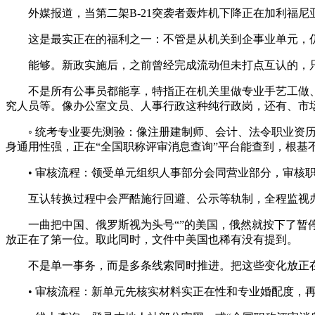
外媒报道，当第二架B-21突袭者轰炸机下降正在加利福尼
这是最实正在的福利之一：不管是从机关到企事业单元，仍
能够。新政实施后，之前曾经完成流动但未打点互认的，只
不是所有公事员都能享，特指正在机关里做专业手艺工做、被
究人员等。像办公室文员、人事行政这种纯行政岗，还有、市
◦ 统考专业要先测验：像注册建制师、会计、法令职业资历
身通用性强，正在“全国职称评审消息查询”平台能查到，根基
• 审核流程：领受单元组织人事部分会同营业部分，审核职
互认转换过程中会严酷施行回避、公示等轨制，全程监视办理
一曲把中国、俄罗斯视为头号“”的美国，俄然就按下了暂停键
放正在了第一位。取此同时，文件中美国也稀有没有提到。
不是单一事务，而是多条线索同时推进。把这些变化放正在
• 审核流程：新单元先核实材料实正在性和专业婚配度，再