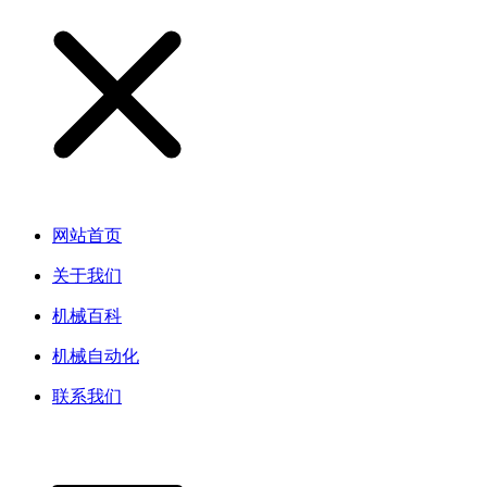
网站首页
关于我们
机械百科
机械自动化
联系我们