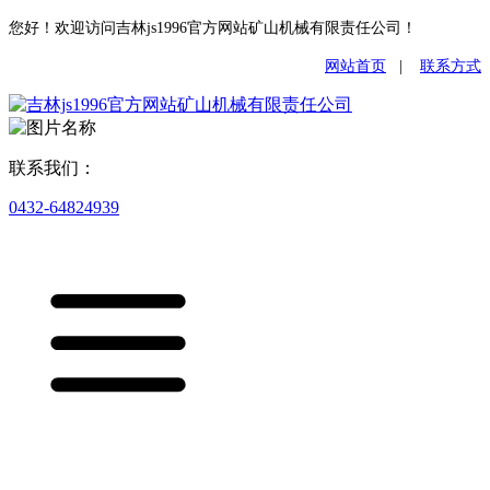
您好！欢迎访问吉林js1996官方网站矿山机械有限责任公司！
网站首页
|
联系方式
联系我们：
0432-64824939